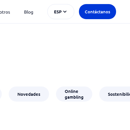
ESP
Contáctanos
otros
Blog
Online
Novedades
Sostenibil
gambling