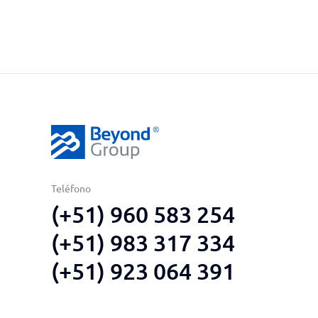
Teléfono
(+51) 960 583 254
(+51) 983 317 334
(+51) 923 064 391