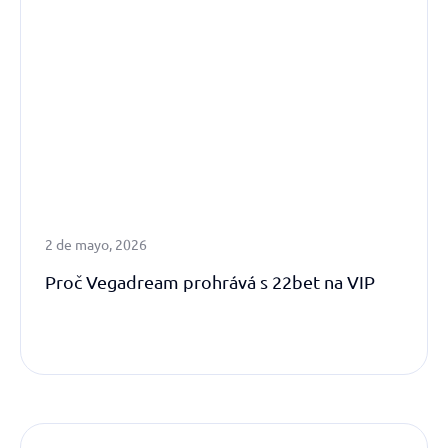
2 de mayo, 2026
Proč Vegadream prohrává s 22bet na VIP