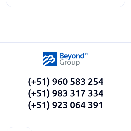
(+51) 960 583 254
(+51) 983 317 334
(+51) 923 064 391